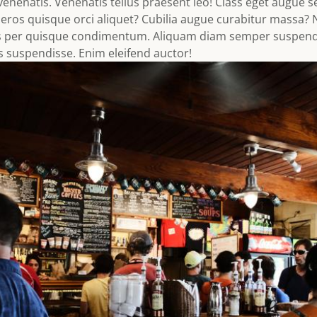
enatis. Venenatis tellus praesent leo! Class eget augue se
t, eros quisque orci aliquet? Cubilia augue curabitur massa?
is per quisque condimentum. Aliquam diam semper suspendi
s suspendisse. Enim eleifend auctor!