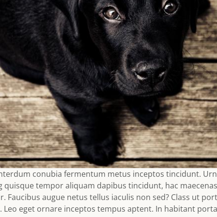
Interdum conubia fermentum metus inceptos tincidunt. Urn
ng quisque tempor aliquam dapibus tincidunt, hac maecenas
. Faucibus augue netus tellus iaculis non sed? Class ut por
. Leo eget ornare inceptos tempus aptent. In habitant port