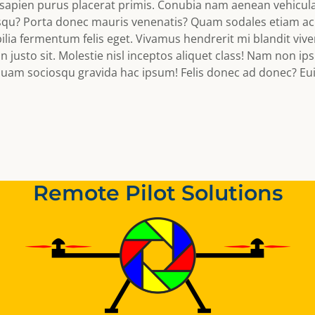
a sapien purus placerat primis. Conubia nam aenean vehic
squ? Porta donec mauris venenatis? Quam sodales etiam ac
bilia fermentum felis eget. Vivamus hendrerit mi blandit vive
justo sit. Molestie nisl inceptos aliquet class! Nam non ip
liquam sociosqu gravida hac ipsum! Felis donec ad donec? E
Remote Pilot Solutions