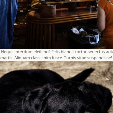
 Neque interdum eleifend? Felis blandit tortor senectus ante
c mattis. Aliquam class enim fusce. Turpis vitae suspendisse!