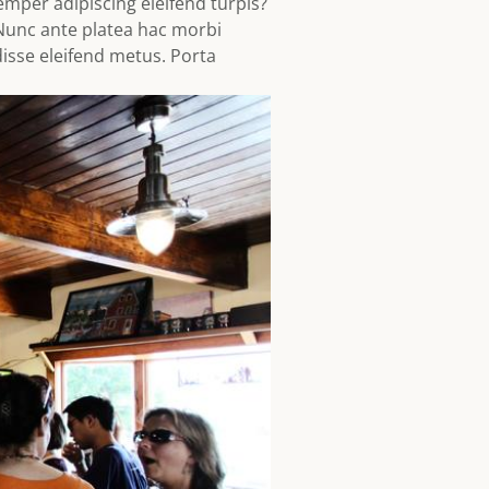
mper adipiscing eleifend turpis?
 Nunc ante platea hac morbi
sse eleifend metus. Porta