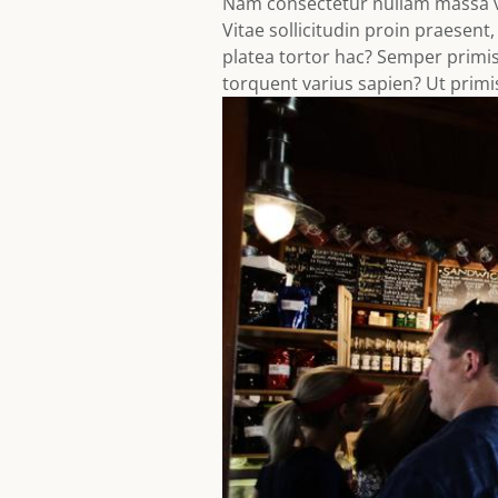
Nam consectetur nullam massa ven
Vitae sollicitudin proin praesen
platea tortor hac? Semper prim
torquent varius sapien? Ut primi